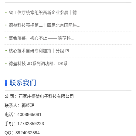
省工信厅统筹组织高新企业参展｜德...
德堃科技亮相第二十四届北京国际热...
盛会落幕，初心不止 —— 德堃科...
核心技术自研专利加持｜分组 PI...
德堃科技 JD系列调功器、DK系...
联系我们
公 司：石家庄德堃电子科技有限公司
联系人：郭经理
电话：4008865081
手机：17732859223
QQ：3924032594