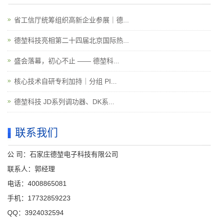
省工信厅统筹组织高新企业参展｜德...
德堃科技亮相第二十四届北京国际热...
盛会落幕，初心不止 —— 德堃科...
核心技术自研专利加持｜分组 PI...
德堃科技 JD系列调功器、DK系...
联系我们
公 司：石家庄德堃电子科技有限公司
联系人：郭经理
电话：4008865081
手机：17732859223
QQ：3924032594