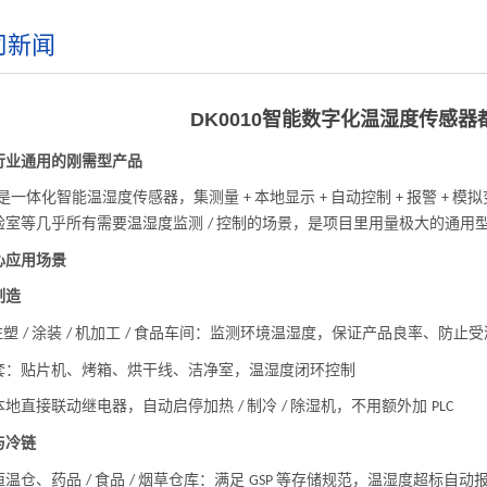
司新闻
DK0010智能数字化温湿度传感
行业通用的刚需型产品
是一体化智能温湿度传感器，集测量
本地显示
自动控制
报警
模拟
+
+
+
+
验室等几乎所有需要温湿度监测
控制的场景，是项目里用量极大的通用
/
心应用场景
制造
注塑
涂装
机加工
食品车间：监测环境温湿度，保证产品良率、防止
/
/
/
套：贴片机、烤箱、烘干线、洁净室，温湿度闭环控制
本地直接联动继电器，自动启停加热
制冷
除湿机，不用额外加
/
/
PLC
与冷链
恒温仓、药品
食品
烟草仓库：满足
等存储规范，温湿度超标自动
/
/
GSP