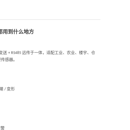
器都用到什么地方
变送
远传于一体，适配工业、农业、楼宇、仓
+ RS485
型传感器。
受潮
变形
/
报警