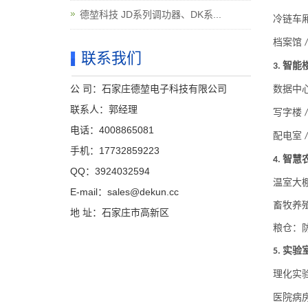
德堃科技 JD系列调功器、DK系...
冷链车
档案馆
联系我们
智能
3.
公 司：石家庄德堃电子科技有限公司
数据中
联系人：郭经理
写字楼
电话：4008865081
配电室
手机：17732859223
智慧
4.
QQ：3924032594
温室大
E-mail：sales@dekun.cc
畜牧养
地 址：石家庄市高新区
粮仓：
实验
5.
理化实
医院病