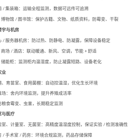
厢
集装箱：运输全程监测，数据可远传可追溯
/
博物馆
图书馆：保护古籍、文物、纸质资料，防霉变、干裂
/
/
楼宇与机房
心
服务器机房：防过热、防静电、防凝露，保障设备稳定
/
商场
酒店：联动暖通、新风、空调，节能
舒适
/
/
+
储能柜：监测柜内温湿度，防止凝露短路、设备老化
/
农业
棚、育苗室、食用菌棚：自动控温湿，优化生长环境
殖场：舍内环境监测，提升养殖成活率
防粮食霉变、虫害，长期稳定监测
室与医疗
验室、计量室、无菌室：高精度温湿度控制，保证实验
检测准确性
/
房
手术室
药房：环境合规监测，药品存储保障
/
/