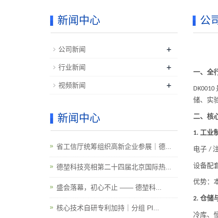
新闻中心
公
+
公司新闻
+
行业新闻
一、全
+
视频新闻
DK0010
储、实
新闻中心
二、
核
工业
1.
省工信厅统筹组织高新企业参展｜德...
电子
/
设备配
德堃科技亮相第二十四届北京国际热...
优势：
盛会落幕，初心不止 —— 德堃科...
仓储
2.
核心技术自研专利加持｜分组 PI...
冷库、