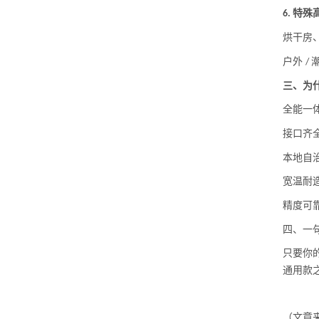
特殊
6.
烘干房
户外
/
三、为
全能一
接口齐
本地自
宽温耐
精度可
四、一
只要你
通用款
（
文章