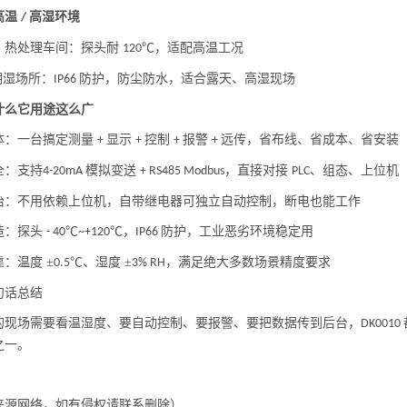
高温
高湿环境
/
、热处理车间：探头耐
℃，适配高温工况
120
潮湿场所：
防护，防尘防水，适合露天、高湿现场
IP66
什么它用途这么广
体：一台搞定测量
显示
控制
报警
远传，省布线、省成本、省安装
+
+
+
+
全：支持
模拟变送
，直接对接
、组态、上位机
4-20mA
+ RS485 Modbus
PLC
治：不用依赖上位机，自带继电器可独立自动控制，断电也能工作
造：探头
℃
℃，
防护，工业恶劣环境稳定用
- 40
~+120
IP66
靠：温度
±
℃、湿度 ±
，满足绝大多数场景精度要求
0.5
3% RH
句话总结
的现场需要看温湿度、要自动控制、要报警、要把数据传到后台，
DK0010
之一。
来源网络，如有侵权请联系删除
）