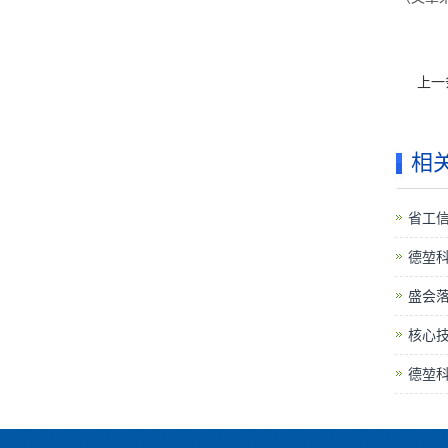
上一
相
省工信
德堃
盛会落
核心技
德堃科