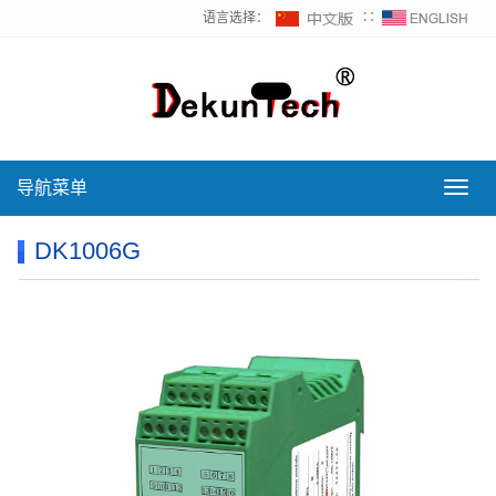
语言选择：
∷
导航菜单
导
航
菜
DK1006G
单