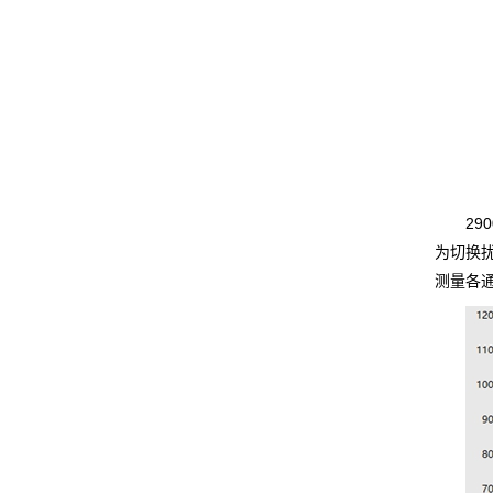
2
为切换
测量各